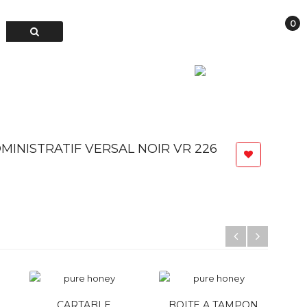
0
Connexion
TER
Français
MINISTRATIF VERSAL NOIR VR 226
CARTABLE
BOITE A TAMPON
B