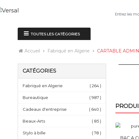
ACCUEIL
À P
TOUTES LES CATÉGORIES
Accueil
Fabriqué en Algerie
CARTABLE ADMINI
CATÉGORIES
Fabriqué en Algerie
( 264 )
Bureautique
( 987 )
PRODUI
Cadeaux d'entreprise
( 640 )
Beaux-Arts
( 85 )
Stylo à bille
( 78 )
BAC A 