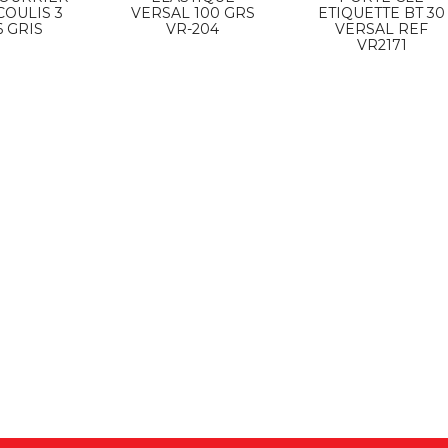
COULIS 3
VERSAL 100 GRS
ETIQUETTE BT 30
 GRIS
VR-204
VERSAL REF
VR2171
ERSAL LUX PROMAX
STYLO VERSAL LUX PROMAX
LEU VR 890
NOIR VR 891