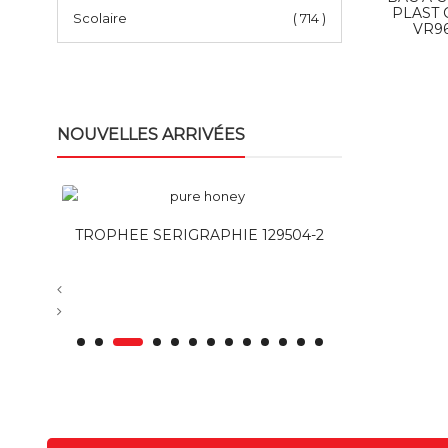
PLAST 
Scolaire
( 714 )
VR96
NOUVELLES ARRIVÉES
NTOIR
TROPHEE SERIGRAPHIE 129504-2
STYLO V
B