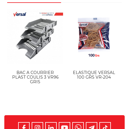
STYLO
STYLO
ST
VERSAL LUX
VERSAL LUX
VE
PROMAX
PROMAX
ULTR
ROUGE VR
VERT VR 892
0.7m
893
VR
STYLO
RSAL LUX
PROMAX
IR VR 891
BAC A COURRIER
ELASTIQUE VERSAL
PLAST COULIS 3 VR96
100 GRS VR-204
GRIS