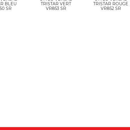
AR BLEU
TRISTAR VERT
TRISTAR ROUGE
50 SR
VR853 SR
VR852 SR
SAL LUX PRESENTOIR
TROPHEE SERIGRAPHIE 129504-2
AX REF VR877