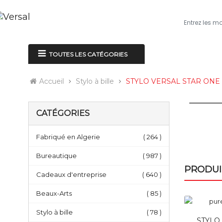
ACCUEIL
À P
TOUTES LES CATÉGORIES
Accueil
Stylo à bille
STYLO VERSAL STAR ONE 
CATÉGORIES
Fabriqué en Algerie
( 264 )
Bureautique
( 987 )
PRODUI
Cadeaux d'entreprise
( 640 )
Beaux-Arts
( 85 )
Stylo à bille
( 78 )
STYLO