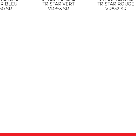
AR BLEU
TRISTAR VERT
TRISTAR ROUGE
50 SR
VR853 SR
VR852 SR
SAL LUX PRESENTOIR
TROPHEE SERIGRAPHIE 129504-2
AX REF VR877