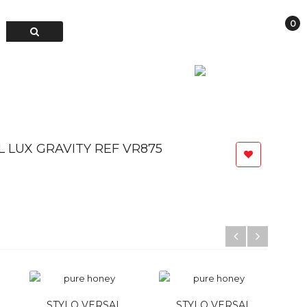
0
Connexion
TER
Français
L LUX GRAVITY REF VR875
STYLO VERSAL
STYLO VERSAL