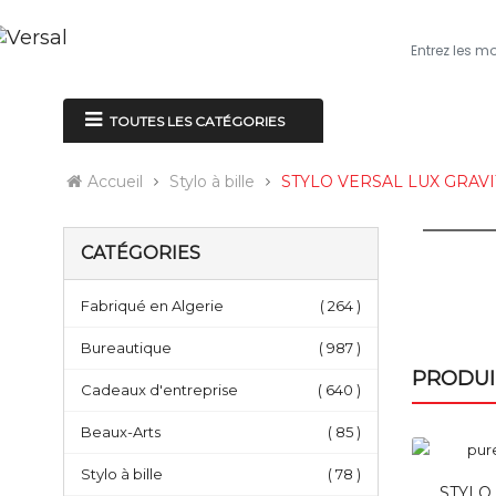
ACCUEIL
À P
TOUTES LES CATÉGORIES
Accueil
Stylo à bille
STYLO VERSAL LUX GRAVI
CATÉGORIES
Fabriqué en Algerie
( 264 )
Bureautique
( 987 )
PRODUI
Cadeaux d'entreprise
( 640 )
Beaux-Arts
( 85 )
Stylo à bille
( 78 )
STYLO